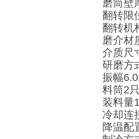
磨筒壁厚
翻转限
翻转机
磨介材
介质尺寸
研磨方
振幅6.
料筒2
装料量1
冷却连
降温配置