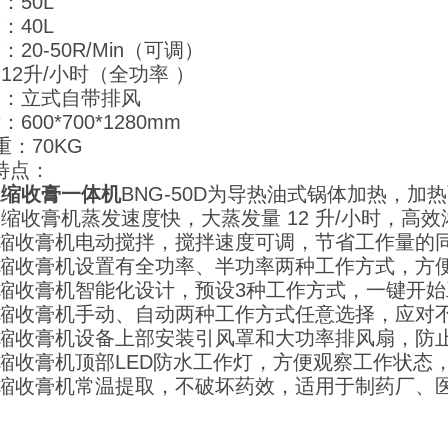
：50L
：40L
：20-50R/Min（可调）
：12升/小时（全功率 ）
构：立式自带排风
600*700*1280mm
重：70KG
特点：
浓缩收膏一体机
BNG-50D为导热油式锅体加热，
浓缩收膏机
蒸发速度快，大蒸发量 12 升/小时，高
缩收膏机
电动搅拌，搅拌速度可调，节省工作量的
缩收膏机
设置有全功率、半功率两种工作方式，方
缩收膏机
智能化设计，预设3种工作方式，一键开
缩收膏机
手动、自动两种工作方式任意选择，应对
缩收膏机
设备上部安装引风罩和大功率排风扇，防
缩收膏机
顶部LED防水工作灯，方便观察工作状态
缩收膏机
常温提取，不破坏药效，适用于制药厂、