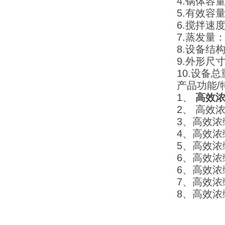
4.锅体容量
5.有效容量
6.搅拌速度
7.蒸发量
8.设备结
9.外形尺寸：
10.设备总
产品功能/
1、
高效
2、
高效
3、
高效浓
4、
高效浓
5、
高效浓
6、
高效浓
6、
高效浓
7、
高效浓
8、
高效浓