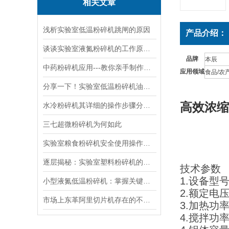
相关文章
浅析实验室低温粉碎机跳闸的原因
产品介绍：
谈谈实验室液氮粉碎机的工作原理及点
品牌
本辰
中药粉碎机应用---教你亲手制作蜜丸水丸
应用领域
食品/农
分享一下！实验室低温粉碎机油液的选用和更换方法
高效浓缩
水冷粉碎机其详细的操作步骤分别如下
三七超微粉碎机为何如此
实验室粮食粉碎机安全使用操作要求
逐层揭秘：实验室塑料粉碎机的结构密码大公开
技术参数
1.设备型号
小型液氮低温粉碎机：掌握关键注意事项，确保操作安全！
2.额定电压：
市场上东革阿里切片机存在的不足和问题！
3.加热功率
4.搅拌功率