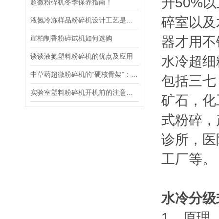
升50%
超微粉碎机冬季保养指南！
碎室以及
液氮冷冻样品粉碎机设计工艺是怎样的呢
崖柏制香粉碎试机如何选购
器才用不
谈谈液氮塑料粉碎机的优点及应用
水冷超细
中草药超微粉碎机的“硬核骨架”：关键组成部分全梳理，看完就懂！
包括三七
实验室塑料粉碎机开机前的注意事项
矿石，化
式粉碎，
诊所，医
工厂等。
水冷分级式
1、原理