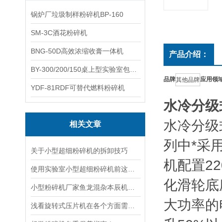
锅炉厂垃圾制样粉碎机BP-160
SM-3C酒花粉碎机
BNG-50D高效浓缩收膏一体机
产品介绍：
BY-300/200/150桌上型实验室包衣机
品牌
应用领
其他品牌
YDF-81RDF可替代燃料粉碎机
水冷分级式
水冷分级
相关文章
列中*采
关于小型超细粉碎机的拆卸技巧
机配置22
使用实验室小型超细粉碎机前这些检查工作不能少
化滑轮底
小型粉碎机厂家鱼龙混杂本辰机电教您防骗买到好产品
大功率的
浅看旋转式压片机在各个方面需要注意的问题