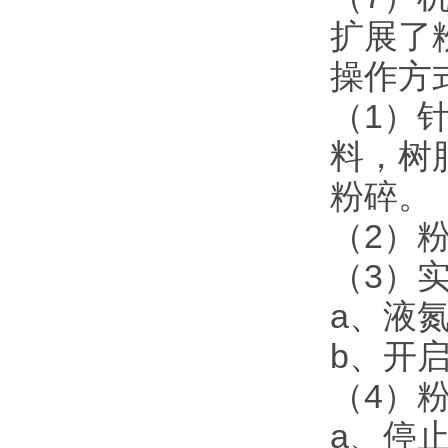
扩展了
操作方
（1）
料，树
粉碎。
（2）
（3）
a、液
b、开
（4）
a、停