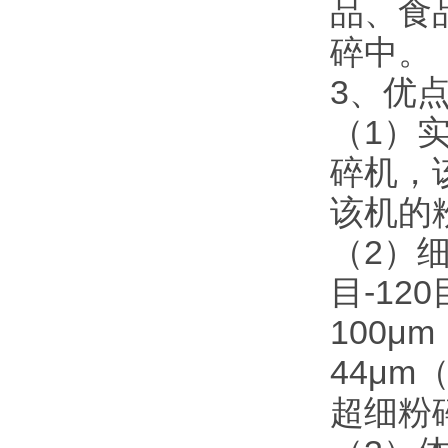
品、食
碎中。
3、优
（1）
碎机，
该机的
（2）
目-1
100μ
44μ
超细粉