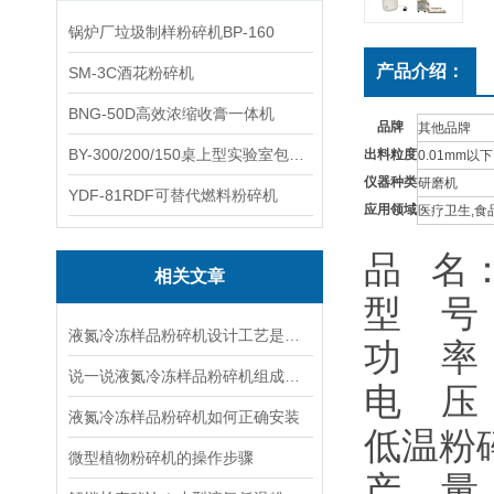
锅炉厂垃圾制样粉碎机BP-160
产品介绍：
SM-3C酒花粉碎机
BNG-50D高效浓缩收膏一体机
品牌
其他品牌
BY-300/200/150桌上型实验室包衣机
出料粒度
0.01mm以下
仪器种类
研磨机
YDF-81RDF可替代燃料粉碎机
应用领域
医疗卫生,食
品 名
相关文章
型 号：
液氮冷冻样品粉碎机设计工艺是怎样的呢
功 率：
说一说液氮冷冻样品粉碎机组成结构和作用步骤
电 压：
液氮冷冻样品粉碎机如何正确安装
低温粉碎
微型植物粉碎机的操作步骤
产 量：1