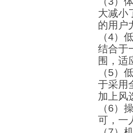
（3）
大减小
的用户
（4）
结合于
围，适
（5）
于采用
加上风
（6）
可，一
（7）