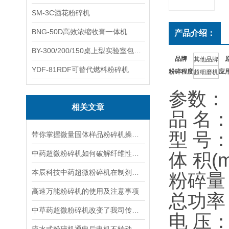
SM-3C酒花粉碎机
BNG-50D高效浓缩收膏一体机
产品介绍：
BY-300/200/150桌上型实验室包衣机
品牌
其他品牌
YDF-81RDF可替代燃料粉碎机
粉碎程度
应
超细磨机
参数：
相关文章
品 名
型 号：
带你掌握微量固体样品粉碎机操作流程和使用规范
中药超微粉碎机如何破解纤维性中药粉碎难题
体 积(m
本辰科技中药超微粉碎机在制剂室方面的应用
粉碎量：
高速万能粉碎机的使用及注意事项
总功率：
中草药超微粉碎机改变了我司传统工艺！
电 压：