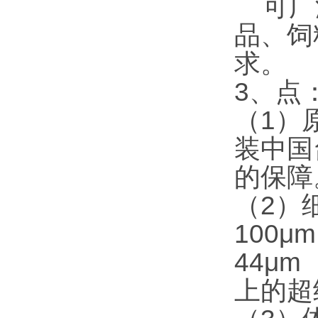
可广泛
品、饲
求。
3、点
（1）
装中国
的保障
（2）
100
44μ
上的超