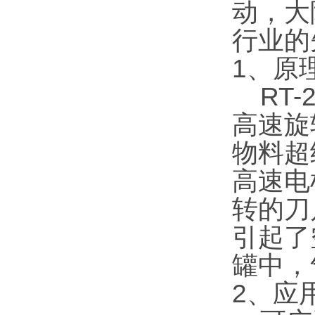
动，大
行业的
1、原
RT
高速旋
物料超
高速电
转的刀
引起了
罐中，
2、应